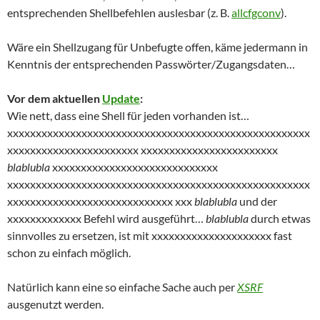
entsprechenden Shellbefehlen auslesbar (z. B.
allcfgconv
).
Wäre ein Shellzugang für Unbefugte offen, käme jedermann in
Kenntnis
der entsprechenden Passwörter/Zugangsdaten…
Vor dem aktuellen
Update
:
Wie nett, dass eine Shell für jeden vorhanden ist…
xxxxxxxxxxxxxxxxxxxxxxxxxxxxxxxxxxxxxxxxxxxxxxxxxxxxx
xxxxxxxxxxxxxxxxxxxxxxx
xxxxxxxxxxxxxxxxxxxxxxxx
blablubla
xxxxxxxxxxxxxxxxxxxxxxxxxxxxx
xxxxxxxxxxxxxxxxxxxxxxxxxxxxxxxxxxxxxxxxxxxxxxxxxxxxx
xxxxxxxxxxxxxxxxxxxxxxxxxxxxx
xxx
blablubla
und der
xxxxxxxxxxxxx Befehl wird ausgeführt…
blablubla
durch etwas
sinnvolles zu ersetzen, ist mit xxxxxxxxxxxxxxxxxxxxx fast
schon zu einfach möglich.
Natürlich kann eine so einfache Sache auch per
XSRF
ausgenutzt werden.