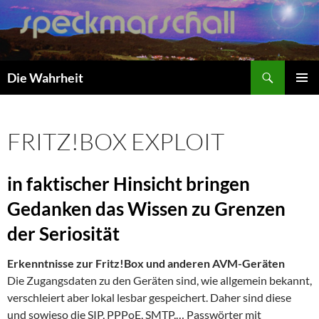
Zum
Inhalt
springen
Suchen
Die Wahrheit
PRIMÄR
MENÜ
FRITZ!BOX EXPLOIT
in faktischer Hinsicht bringen
Gedanken das Wissen zu Grenzen
der Seriosität
Erkenntnisse zur Fritz!Box und anderen AVM-Geräten
Die Zugangsdaten zu den Geräten sind, wie allgemein bekannt,
verschleiert
aber lokal lesbar gespeichert. Daher sind diese
und sowieso die SIP,
PPPoE, SMTP,… Passwörter mit