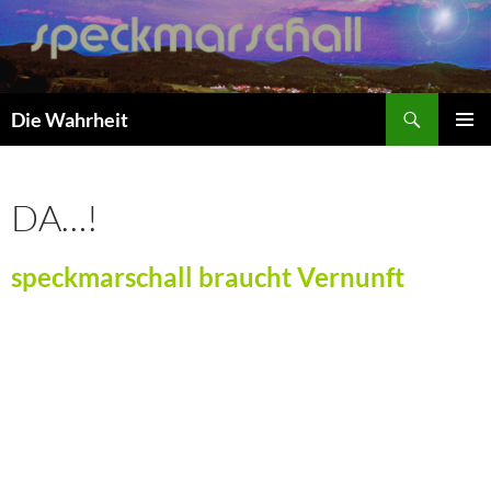
Zum
Inhalt
springen
Suchen
Die Wahrheit
PRIMÄR
MENÜ
DA…!
speckmarschall
braucht Vernunft