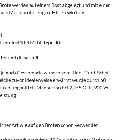
Brote werden auf einem Rost abgelegt und mit einer
auce Mornay überzogen. Hierzu wird aus
l
ftem Teelöffel Mehl, Type 405
tet und dieses mit
, je nach Geschmackswunsch vom Rind, Pferd, Schaf
welche zuvor idealerweise erwärmt wurde durch 60
trahlung mittels Magnetron bei 2,455 GHz, 900 W
Leistung
eicher Art wie auf den Broten schon verwendet
geben und für maximal 12 Sekunden unter Sieden bis