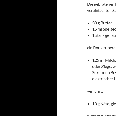
Die gebratenen 
vereinfachten S
30 g Butter
15 ml Speiseö
1 stark gehäu
ein Roux zuberei
125 ml Milch
oder Ziege, 
Sekunden Bes
elektrischer 
verrührt.
10 g Käse, gl
werden hinzu ge