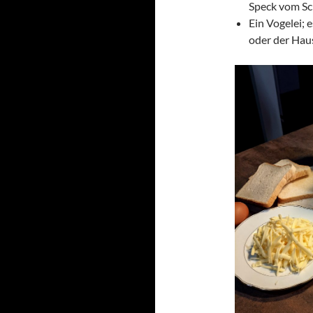
Speck vom Sc
Ein Vogelei; 
oder der Hau