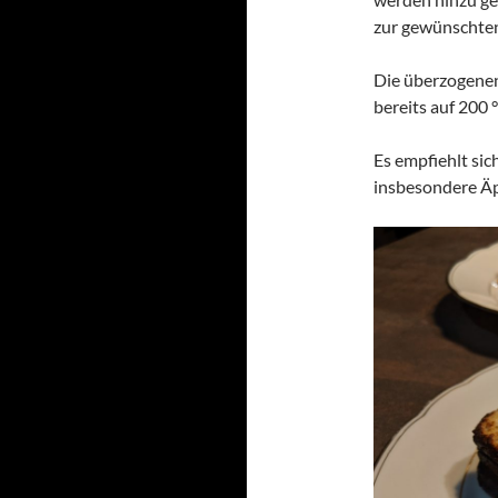
zur gewünschten
Die überzogenen
bereits auf 200 
Es empfiehlt sic
insbesondere Äp