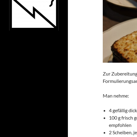
Zur Zubereitung
Formulierungsan
Man nehme:
4 gefällig di
100 g frisch 
empfohlen
2 Scheiben, 