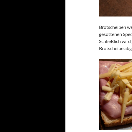
Brotscheiben we
gesottenen Speck
Schließlich wird
Brotscheibe abg