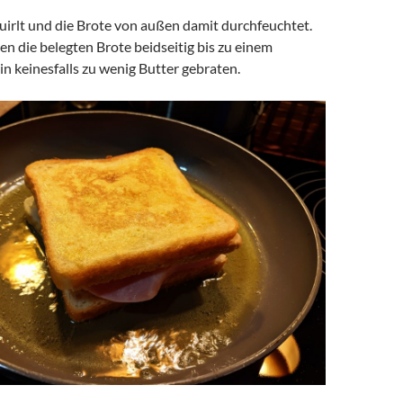
uirlt und die Brote von außen damit durchfeuchtet.
en die belegten Brote beidseitig bis zu einem
n keinesfalls zu wenig Butter gebraten.