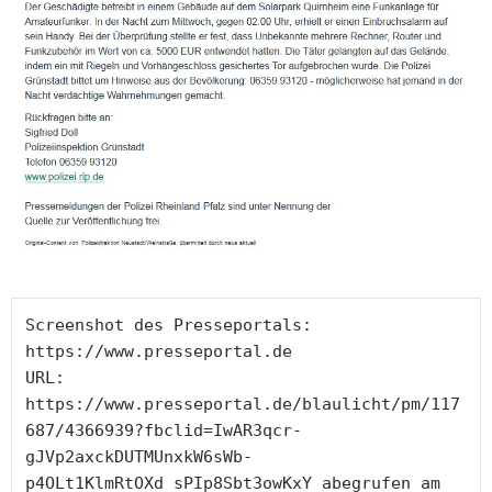
Screenshot des Presseportals: 
https://www.presseportal.de

URL: 
https://www.presseportal.de/blaulicht/pm/117
687/4366939?fbclid=IwAR3qcr-
gJVp2axckDUTMUnxkW6sWb-
p4OLt1KlmRtOXd_sPIp8Sbt3owKxY abegrufen am 