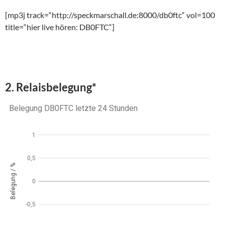
[mp3j track=“http://speckmarschall.de:8000/db0ftc“ vol=100
title=“hier live hören: DB0FTC“]
2. Relaisbelegung*