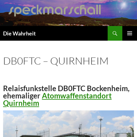
Zum
Inhalt
springen
Suchen
Die Wahrheit
PRIMÄR
MENÜ
DB0FTC – QUIRNHEIM
Relaisfunkstelle DB0FTC Bockenheim,
ehemaliger
Atomwaffenstandort
Quirnheim