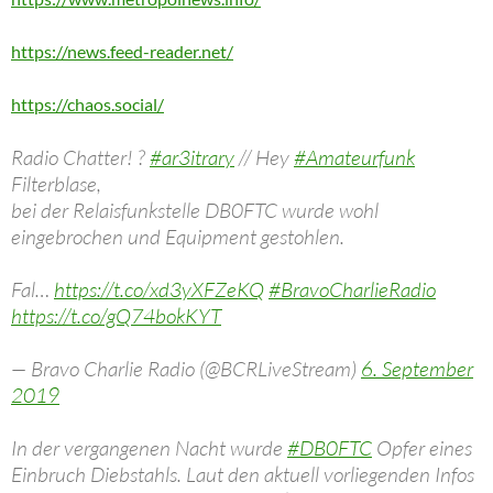
https://news.feed-reader.net/
https://chaos.social/
Radio Chatter! ?
#ar3itrary
// Hey
#Amateurfunk
Filterblase,
bei der Relaisfunkstelle DB0FTC wurde wohl
eingebrochen und Equipment gestohlen.
Fal…
https://t.co/xd3yXFZeKQ
#BravoCharlieRadio
https://t.co/gQ74bokKYT
— Bravo Charlie Radio (@BCRLiveStream)
6. September
2019
In der vergangenen Nacht wurde
#DB0FTC
Opfer eines
Einbruch Diebstahls. Laut den aktuell vorliegenden Infos