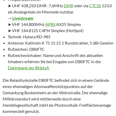
►UHF 438,250 DMR -7,6MHz
DMR
oder via
CTCSS
123.0
als Analogrelais im Mixmode nutzbar.
->
Livestream
►VHF 144,800MHz
APRS
AX25 Simplex
►VHF 144.8125 C4FM Simplex (HotSpot)
Technik: Hytera RD-985
Antenne: Kathrein K 75 15 21 1 Rundstrahler, 5 dBi Gewinn
Rufzeichen: DB0FTC
Rufzeicheninhaber: Name und Anschrift des aktuellen
Inhabers erfahren Sie bei Eingabe von DB0FTC in die
Datenbank der BNetzA
Die Relaisfunkstelle DB0FTC befindet sich in einem Gelände
eines ehemaligen Atomwaffenstützpunktes auf der
Gemarkung Bockenheim an der Weinstraße. Der ehemalige
Militärstandort wird mittlerweile durch eine
Handelsgesellschaft mbH als Photovoltaik-Freiflächenanlage
kommerziell genutzt.