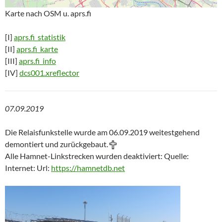
Karte nach OSM u. aprs.fi
[I]
aprs.fi_statistik
[II]
aprs.fi_karte
[III]
aprs.fi_info
[IV]
dcs001.xreflector
07.09.2019
Die Relaisfunkstelle wurde am 06.09.2019 weitestgehend
demontiert und zurückgebaut.
Alle Hamnet-Linkstrecken wurden deaktiviert: Quelle:
Internet: Url:
https://hamnetdb.net