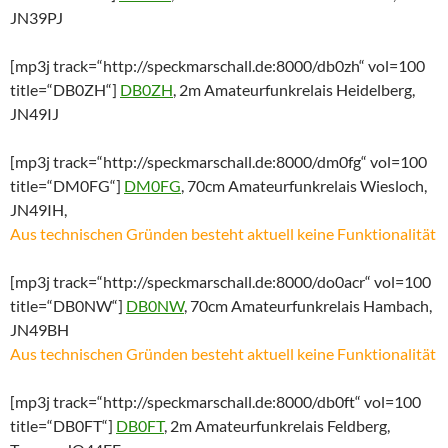
JN39PJ
[mp3j track=“http://speckmarschall.de:8000/db0zh“ vol=100
title=“DB0ZH“]
DB0ZH
, 2m Amateurfunkrelais Heidelberg,
JN49IJ
[mp3j track=“http://speckmarschall.de:8000/dm0fg“ vol=100
title=“DM0FG“]
DM0FG
, 70cm Amateurfunkrelais Wiesloch,
JN49IH,
Aus technischen Gründen besteht aktuell keine Funktionalität
[mp3j track=“http://speckmarschall.de:8000/do0acr“ vol=100
title=“DB0NW“]
DB0NW
, 70cm Amateurfunkrelais Hambach,
JN49BH
Aus technischen Gründen besteht aktuell keine Funktionalität
[mp3j track=“http://speckmarschall.de:8000/db0ft“ vol=100
title=“DB0FT“]
DB0FT
, 2m Amateurfunkrelais Feldberg,