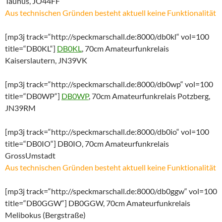
Taunus, JO44FF
Aus technischen Gründen besteht aktuell keine Funktionalität
[mp3j track=“http://speckmarschall.de:8000/db0kl“ vol=100
title=“DB0KL“]
DB0KL
, 70cm Amateurfunkrelais
Kaiserslautern, JN39VK
[mp3j track=“http://speckmarschall.de:8000/db0wp“ vol=100
title=“DB0WP“]
DB0WP
, 70cm Amateurfunkrelais Potzberg,
JN39RM
[mp3j track=“http://speckmarschall.de:8000/db0io“ vol=100
title=“DB0IO“] DB0IO, 70cm Amateurfunkrelais
GrossUmstadt
Aus technischen Gründen besteht aktuell keine Funktionalität
[mp3j track=“http://speckmarschall.de:8000/db0ggw“ vol=100
title=“DB0GGW“] DB0GGW, 70cm Amateurfunkrelais
Melibokus (Bergstraße)