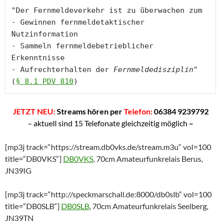
"Der Fernmeldeverkehr ist zu überwachen zum

- Gewinnen fernmeldetaktischer 
Nutzinformation

- Sammeln fernmeldebetrieblicher 
Erkenntnisse

- Aufrechterhalten der 
Fernmeldedisziplin
"

(
§ 8.1 PDV 810
)
JETZT NEU:
Streams hören per
Telefon:
06384 9239792
– aktuell sind 15 Telefonate gleich
zeitig möglich
–
[mp3j track=“https://stream.db0vks.de/stream.m3u“ vol=100
title=“DB0VKS“]
DB0VKS
, 70cm Amateurfunkrelais Berus,
JN39IG
[mp3j track=“http://speckmarschall.de:8000/db0slb“ vol=100
title=“DB0SLB“]
DB0SLB
, 70cm Amateurfunkrelais Seelberg,
JN39TN