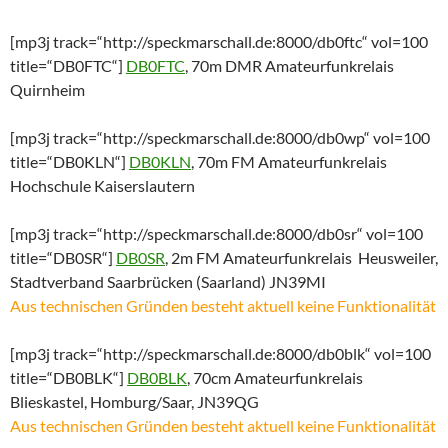
[mp3j track=“http://speckmarschall.de:8000/db0ftc“ vol=100
title=“DB0FTC“]
DB0FTC
, 70m DMR Amateurfunkrelais
Quirnheim
[mp3j track=“http://speckmarschall.de:8000/db0wp“ vol=100
title=“DB0KLN“]
DB0KLN
, 70m FM Amateurfunkrelais
Hochschule Kaiserslautern
[mp3j track=“http://speckmarschall.de:8000/db0sr“ vol=100
title=“DB0SR“]
DB0SR
, 2m FM Amateurfunkrelais Heusweiler,
Stadtverband Saarbrücken (Saarland) JN39MI
Aus technischen Gründen besteht aktuell keine Funktionalität
[mp3j track=“http://speckmarschall.de:8000/db0blk“ vol=100
title=“DB0BLK“]
DB0BLK
, 70cm Amateurfunkrelais
Blieskastel, Homburg/Saar, JN39QG
Aus technischen Gründen besteht aktuell keine Funktionalität