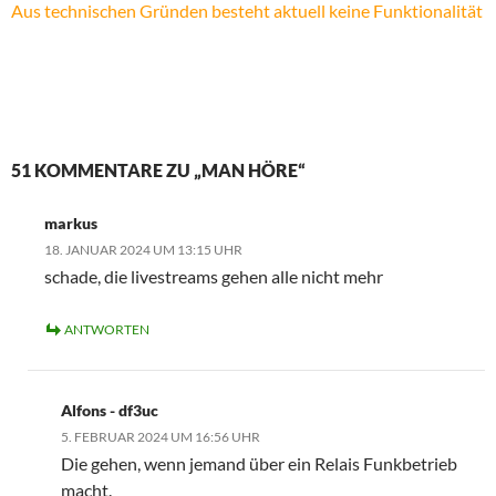
Aus technischen Gründen besteht aktuell keine Funktionalität
Amateurfunk live Stream Relais DB0XK Stream DB0UT Stream DB0YK Stream DB0ZH Stream DM0FG Stream DB0SR Stream DB0FT Stream DB0KL Stream DB0WP Stream DB0RO Stream DB0VP Stream DB0ERG Stream
51 KOMMENTARE ZU „MAN HÖRE“
markus
18. JANUAR 2024 UM 13:15 UHR
schade, die livestreams gehen alle nicht mehr
ANTWORTEN
Alfons - df3uc
5. FEBRUAR 2024 UM 16:56 UHR
Die gehen, wenn jemand über ein Relais Funkbetrieb
macht.