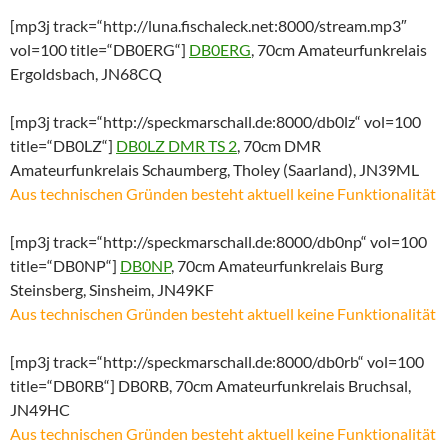
[mp3j track=“http://luna.fischaleck.net:8000/stream.mp3″
vol=100 title=“DB0ERG“]
DB0ERG
, 70cm Amateurfunkrelais
Ergoldsbach, JN68CQ
[mp3j track=“http://speckmarschall.de:8000/db0lz“ vol=100
title=“DB0LZ“]
DB0LZ DMR TS 2
, 70cm DMR
Amateurfunkrelais Schaumberg, Tholey (Saarland), JN39ML
Aus technischen Gründen besteht aktuell keine Funktionalität
[mp3j track=“http://speckmarschall.de:8000/db0np“ vol=100
title=“DB0NP“]
DB0NP
, 70cm Amateurfunkrelais Burg
Steinsberg, Sinsheim, JN49KF
Aus technischen Gründen besteht aktuell keine Funktionalität
[mp3j track=“http://speckmarschall.de:8000/db0rb“ vol=100
title=“DB0RB“] DB0RB, 70cm Amateurfunkrelais Bruchsal,
JN49HC
Aus technischen Gründen besteht aktuell keine Funktionalität