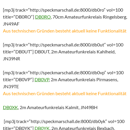
[mp3j track=“http://speckmarschall.de:8000/db0ro“ vol=100
title=“DB0RO“]
DB0RO
, 70cm Amateurfunkrelais Ringelsberg,
JN49AF
Aus technischen Gründen besteht aktuell keine Funktionalität
[mp3j track=“http://speckmarschall.de:8000/db0ut“ vol=100
title=“DB0UT“] DB0UT, 2m Amateurfunkrelais Kahlheid,
JN39NR
[mp3j track=“http://speckmarschall.de:8000/db0vp“ vol=100
title=“DB0VP“]
DB0VP
, 2m Amateurfunkrelais Pirmasens,
JN39TE
Aus technischen Gründen besteht aktuell keine Funktionalität
DB0XK
, 2m Amateurfunkrelais Kalmit, JN49BH
[mp3j track=“http://speckmarschall.de:8000/db0yk“ vol=100
title=“DB0YK“]
DB0YK
, 2m Amateurfunkrelais Bexbach,